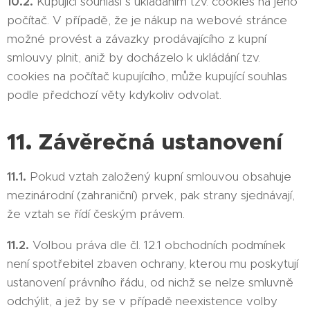
10.2.
Kupující souhlasí s ukládáním tzv. cookies na jeho
počítač. V případě, že je nákup na webové stránce
možné provést a závazky prodávajícího z kupní
smlouvy plnit, aniž by docházelo k ukládání tzv.
cookies na počítač kupujícího, může kupující souhlas
podle předchozí věty kdykoliv odvolat.
11. Závěrečná ustanovení
11.1.
Pokud vztah založený kupní smlouvou obsahuje
mezinárodní (zahraniční) prvek, pak strany sjednávají,
že vztah se řídí českým právem.
11.2.
Volbou práva dle čl. 12.1 obchodních podmínek
není spotřebitel zbaven ochrany, kterou mu poskytují
ustanovení právního řádu, od nichž se nelze smluvně
odchýlit, a jež by se v případě neexistence volby