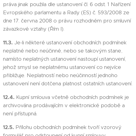
práva jinak použila dle ustanovení čl. 6 odst. 1 Nařízení
Evropského parlamentu a Rady (ES) č. 593/2008 ze
dne 17. června 2008 o právu rozhodném pro smluvní
závazkové vztahy (Řím I).
11.3.
Je-li některé ustanovení obchodních podmínek
neplatné nebo neúčinné, nebo se takovým stane,
namísto neplatných ustanovení nastoupí ustanovení,
jehož smysl se neplatnému ustanovení co nejvíce
přibližuje. Neplatností nebo neúčinností jednoho
ustanovení není dotčena platnost ostatních ustanovení.
12.4.
Kupní smlouva včetně obchodních podmínek je
archivována prodávajícím v elektronické podobě a
není přístupná.
12.5.
Přílohu obchodních podmínek tvoří vzorový
formulář pro odstoupení od kupní smlouvy.