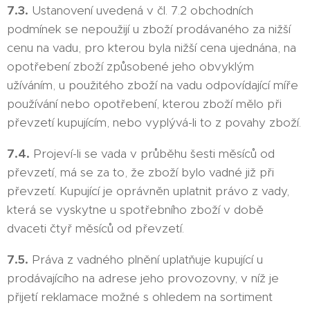
7.3.
Ustanovení uvedená v čl. 7.2 obchodních
podmínek se nepoužijí u zboží prodávaného za nižší
cenu na vadu, pro kterou byla nižší cena ujednána, na
opotřebení zboží způsobené jeho obvyklým
užíváním, u použitého zboží na vadu odpovídající míře
používání nebo opotřebení, kterou zboží mělo při
převzetí kupujícím, nebo vyplývá-li to z povahy zboží.
7.4.
Projeví-li se vada v průběhu šesti měsíců od
převzetí, má se za to, že zboží bylo vadné již při
převzetí. Kupující je oprávněn uplatnit právo z vady,
která se vyskytne u spotřebního zboží v době
dvaceti čtyř měsíců od převzetí.
7.5.
Práva z vadného plnění uplatňuje kupující u
prodávajícího na adrese jeho provozovny, v níž je
přijetí reklamace možné s ohledem na sortiment