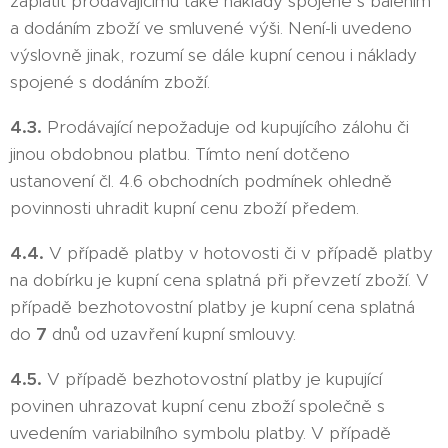
zaplatit prodávajícímu také náklady spojené s balením
a dodáním zboží ve smluvené výši. Není-li uvedeno
výslovně jinak, rozumí se dále kupní cenou i náklady
spojené s dodáním zboží.
4.3.
Prodávající nepožaduje od kupujícího zálohu či
jinou obdobnou platbu. Tímto není dotčeno
ustanovení čl. 4.6 obchodních podmínek ohledně
povinnosti uhradit kupní cenu zboží předem.
4.4.
V případě platby v hotovosti či v případě platby
na dobírku je kupní cena splatná při převzetí zboží. V
případě bezhotovostní platby je kupní cena splatná
do
7
dnů od uzavření kupní smlouvy.
4.5.
V případě bezhotovostní platby je kupující
povinen uhrazovat kupní cenu zboží společně s
uvedením variabilního symbolu platby. V případě