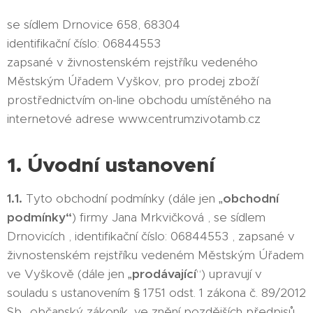
se sídlem Drnovice 658, 68304
identifikační číslo: 06844553
zapsané v živnostenském rejstříku vedeného
Městským Úřadem Vyškov, pro prodej zboží
prostřednictvím on-line obchodu umístěného na
internetové adrese www.centrumzivotamb.cz
1. Úvodní ustanovení
1.1.
Tyto obchodní podmínky (dále jen „
obchodní
podmínky“
) firmy Jana Mrkvičková
, se sídlem
Drnovicích
, identifikační číslo: 06844553
, zapsané v
živnostenském rejstříku vedeném
Městským Úřadem
ve Vyškově (dále jen „
prodávající
“) upravují v
souladu s ustanovením § 1751 odst. 1 zákona č. 89/2012
Sb., občanský zákoník, ve znění pozdějších předpisů