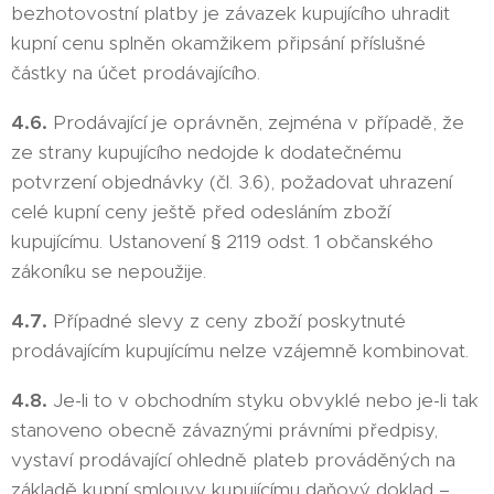
bezhotovostní platby je závazek kupujícího uhradit
kupní cenu splněn okamžikem připsání příslušné
částky na účet prodávajícího.
4.6.
Prodávající je oprávněn, zejména v případě, že
ze strany kupujícího nedojde k dodatečnému
potvrzení objednávky (čl. 3.6), požadovat uhrazení
celé kupní ceny ještě před odesláním zboží
kupujícímu. Ustanovení § 2119 odst. 1 občanského
zákoníku se nepoužije.
4.7.
Případné slevy z ceny zboží poskytnuté
prodávajícím kupujícímu nelze vzájemně kombinovat.
4.8.
Je-li to v obchodním styku obvyklé nebo je-li tak
stanoveno obecně závaznými právními předpisy,
vystaví prodávající ohledně plateb prováděných na
základě kupní smlouvy kupujícímu daňový doklad –