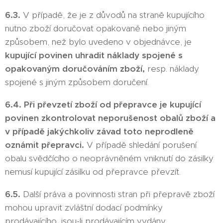
6.3.
V případě, že je z důvodů na straně kupujícího
nutno zboží doručovat opakovaně nebo jiným
způsobem, než bylo uvedeno v objednávce, je
kupující povinen uhradit náklady spojené s
opakovaným doručováním zboží,
resp. náklady
spojené s jiným způsobem doručení.
6.4.
Při převzetí zboží od přepravce je kupující
povinen zkontrolovat neporušenost obalů zboží a
v případě jakýchkoliv závad toto neprodleně
oznámit přepravci.
V případě shledání porušení
obalu svědčícího o neoprávněném vniknutí do zásilky
nemusí kupující zásilku od přepravce převzít.
6.5.
Další práva a povinnosti stran při přepravě zboží
mohou upravit zvláštní dodací podmínky
prodávajícího, jsou-li prodávajícím vydány.