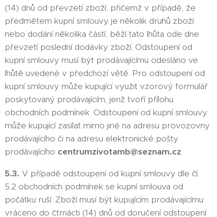
(14) dnů od převzetí zboží, přičemž v případě, že
předmětem kupní smlouvy je několik druhů zboží
nebo dodání několika částí, běží tato lhůta ode dne
převzetí poslední dodávky zboží. Odstoupení od
kupní smlouvy musí být prodávajícímu odesláno ve
lhůtě uvedené v předchozí větě. Pro odstoupení od
kupní smlouvy může kupující využit vzorový formulář
poskytovaný prodávajícím, jenž tvoří přílohu
obchodních podmínek. Odstoupení od kupní smlouvy
může kupující zasílat mimo jiné na adresu provozovny
prodávajícího či na adresu elektronické pošty
prodávajícího
c
entrumzivotamb@seznam.cz
.
5.3.
V případě odstoupení od kupní smlouvy dle čl.
5.2 obchodních podmínek se kupní smlouva od
počátku ruší. Zboží musí být kupujícím prodávajícímu
vráceno do čtrnácti (14) dnů od doručení odstoupení