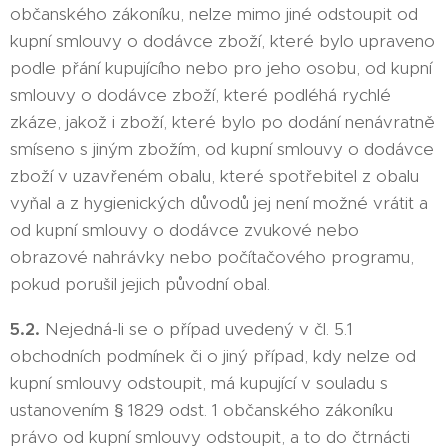
občanského zákoníku, nelze mimo jiné odstoupit od
kupní smlouvy o dodávce zboží, které bylo upraveno
podle přání kupujícího nebo pro jeho osobu, od kupní
smlouvy o dodávce zboží, které podléhá rychlé
zkáze, jakož i zboží, které bylo po dodání nenávratně
smíseno s jiným zbožím, od kupní smlouvy o dodávce
zboží v uzavřeném obalu, které spotřebitel z obalu
vyňal a z hygienických důvodů jej není možné vrátit a
od kupní smlouvy o dodávce zvukové nebo
obrazové nahrávky nebo počítačového programu,
pokud porušil jejich původní obal.
5.2.
Nejedná-li se o případ uvedený v čl. 5.1
obchodních podmínek či o jiný případ, kdy nelze od
kupní smlouvy odstoupit, má kupující v souladu s
ustanovením § 1829 odst. 1 občanského zákoníku
právo od kupní smlouvy odstoupit, a to do čtrnácti