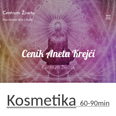
Centrum Života
Harmonie těla i duše
Ceník Aneta Krejčí
Centrum Života
Kosmetika
60-90min